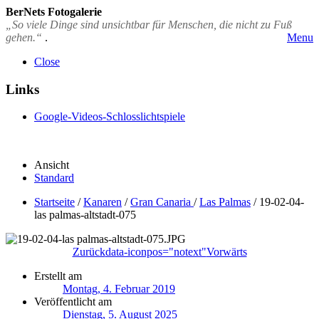
BerNets Fotogalerie
„So viele Dinge sind unsichtbar für Menschen, die nicht zu Fuß
gehen.“
.
Menu
Close
Links
Google-Videos-Schlosslichtspiele
Ansicht
Standard
Startseite
/
Kanaren
/
Gran Canaria
/
Las Palmas
/
19-02-04-
las palmas-altstadt-075
Zurück
data-iconpos="notext"
Vorwärts
Erstellt am
Montag, 4. Februar 2019
Veröffentlicht am
Dienstag, 5. August 2025