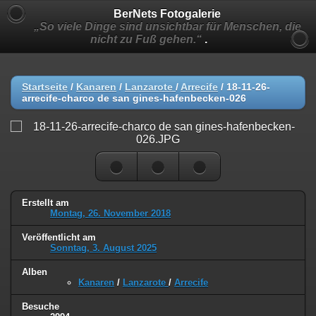
BerNets Fotogalerie
„So viele Dinge sind unsichtbar für Menschen, die
nicht zu Fuß gehen.“
.
Startseite
/
Kanaren
/
Lanzarote
/
Arrecife
/
18-11-26-
arrecife-charco de san gines-hafenbecken-026
Erstellt am
Montag, 26. November 2018
Veröffentlicht am
Sonntag, 3. August 2025
Alben
Kanaren
/
Lanzarote
/
Arrecife
Besuche