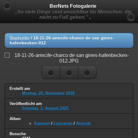
BerNets Fotogalerie
„So viele Dinge sind unsichtbar für Menschen, die
nicht zu Fuß gehen.“
.
Startseite
/
18-11-26-arrecife-charco de san gines-
hafenbecken-012
Erstellt am
Montag, 26. November 2018
Veröffentlicht am
Sonntag, 3. August 2025
Alben
Kanaren
/
Lanzarote
/
Arrecife
Besuche