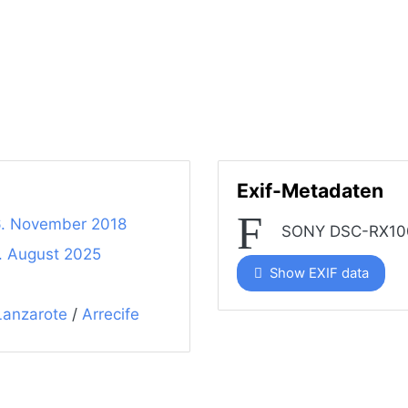
Exif-Metadaten
6. November 2018
SONY DSC-RX1
. August 2025
Show EXIF data
Lanzarote
/
Arrecife