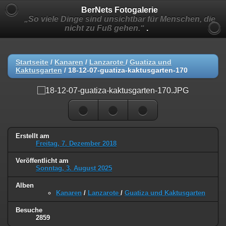
BerNets Fotogalerie
„So viele Dinge sind unsichtbar für Menschen, die
nicht zu Fuß gehen.“
.
Startseite
/
Kanaren
/
Lanzarote
/
Guatiza und
Kaktusgarten
/
18-12-07-guatiza-kaktusgarten-170
Erstellt am
Freitag, 7. Dezember 2018
Veröffentlicht am
Sonntag, 3. August 2025
Alben
Kanaren
/
Lanzarote
/
Guatiza und Kaktusgarten
Besuche
2859