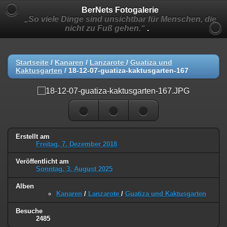
BerNets Fotogalerie
„So viele Dinge sind unsichtbar für Menschen, die
nicht zu Fuß gehen.“
.
Startseite
/
Kanaren
/
Lanzarote
/
Guatiza und
Kaktusgarten
/
18-12-07-guatiza-kaktusgarten-167
Erstellt am
Freitag, 7. Dezember 2018
Veröffentlicht am
Sonntag, 3. August 2025
Alben
Kanaren
/
Lanzarote
/
Guatiza und Kaktusgarten
Besuche
2485