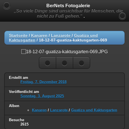
BerNets Fotogalerie
„So viele Dinge sind unsichtbar für Menschen, die
nicht zu Fuß gehen.“
.
Startseite
/
Kanaren
/
Lanzarote
/
Guatiza und
Kaktusgarten
/
18-12-07-guatiza-kaktusgarten-069
Erstellt am
Freitag, 7. Dezember 2018
Veröffentlicht am
Sonntag, 3. August 2025
Alben
Kanaren
/
Lanzarote
/
Guatiza und Kaktusgarten
Besuche
2615