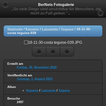
BerNets Fotogalerie
„So viele Dinge sind unsichtbar für Menschen, die
nicht zu Fuß gehen.“
.
Startseite
/
Kanaren
/
Lanzarote
/
Teguise
/
18-11-30-
costa teguise-039
Erstellt am
Freitag, 30. November 2018
Veröffentlicht am
Sonntag, 3. August 2025
Alben
Kanaren
/
Lanzarote
/
Teguise
Besuche
2497