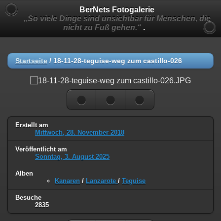
BerNets Fotogalerie
„So viele Dinge sind unsichtbar für Menschen, die
nicht zu Fuß gehen.“
.
Startseite
/
18-11-28-teguise-weg zum castillo-026
Erstellt am
Mittwoch, 28. November 2018
Veröffentlicht am
Sonntag, 3. August 2025
Alben
Kanaren
/
Lanzarote
/
Teguise
Besuche
2835