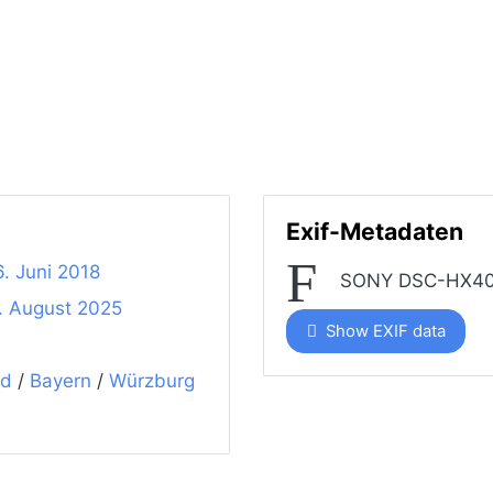
Exif-Metadaten
6. Juni 2018
SONY DSC-HX4
. August 2025
Show EXIF data
nd
/
Bayern
/
Würzburg