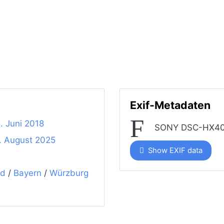
Exif-Metadaten
. Juni 2018
SONY DSC-HX4
. August 2025
Show EXIF data
nd
/
Bayern
/
Würzburg