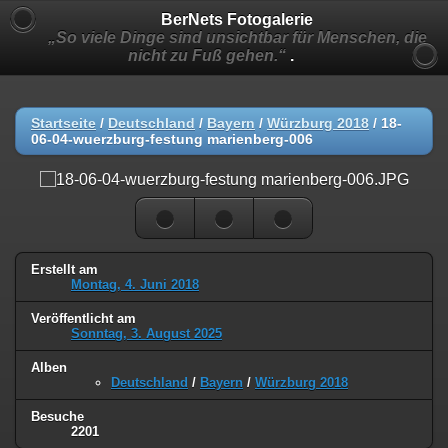
BerNets Fotogalerie
„So viele Dinge sind unsichtbar für Menschen, die
nicht zu Fuß gehen.“
.
Startseite
/
Deutschland
/
Bayern
/
Würzburg 2018
/
18-
06-04-wuerzburg-festung marienberg-006
Erstellt am
Montag, 4. Juni 2018
Veröffentlicht am
Sonntag, 3. August 2025
Alben
Deutschland
/
Bayern
/
Würzburg 2018
Besuche
2201