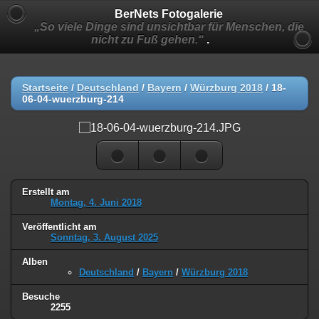
BerNets Fotogalerie
„So viele Dinge sind unsichtbar für Menschen, die
nicht zu Fuß gehen.“
.
Startseite
/
Deutschland
/
Bayern
/
Würzburg 2018
/
18-
06-04-wuerzburg-214
Erstellt am
Montag, 4. Juni 2018
Veröffentlicht am
Sonntag, 3. August 2025
Alben
Deutschland
/
Bayern
/
Würzburg 2018
Besuche
2255