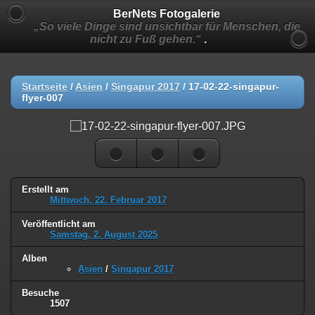
BerNets Fotogalerie
„So viele Dinge sind unsichtbar für Menschen, die
nicht zu Fuß gehen.“
.
Startseite
/
Asien
/
Singapur 2017
/
17-02-22-singapur-
flyer-007
Erstellt am
Mittwoch, 22. Februar 2017
Veröffentlicht am
Samstag, 2. August 2025
Alben
Asien
/
Singapur 2017
Besuche
1507