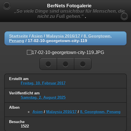
BerNets Fotogalerie
„So viele Dinge sind unsichtbar für Menschen, die
nicht zu Fuß gehen.“
.
Startseite
/
Asien
/
Malaysia 2016/17
/
8. Georgtown,
Penang
/
17-02-10-georgetown-city-119
Erstellt am
Freitag, 10. Februar 2017
Veröffentlicht am
Samstag, 2. August 2025
Alben
Asien
/
Malaysia 2016/17
/
8. Georgtown, Penang
Besuche
1522