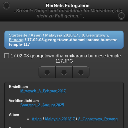
BerNets Fotogalerie
„So viele Dinge sind unsichtbar für Menschen, die
nicht zu Fuß gehen.“
.
Startseite
/
Asien
/
Malaysia 2016/17
/
8. Georgtown,
Penang
/
17-02-08-georgetown-dhammikarama burmese
temple-117
Erstellt am
Mittwoch, 8. Februar 2017
Veröffentlicht am
Samstag, 2. August 2025
Alben
Asien
/
Malaysia 2016/17
/
8. Georgtown, Penang