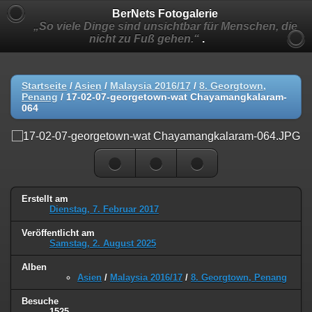
BerNets Fotogalerie
„So viele Dinge sind unsichtbar für Menschen, die
nicht zu Fuß gehen.“
.
Startseite
/
Asien
/
Malaysia 2016/17
/
8. Georgtown,
Penang
/
17-02-07-georgetown-wat Chayamangkalaram-
064
Erstellt am
Dienstag, 7. Februar 2017
Veröffentlicht am
Samstag, 2. August 2025
Alben
Asien
/
Malaysia 2016/17
/
8. Georgtown, Penang
Besuche
1525