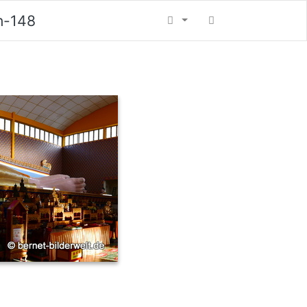
n-148