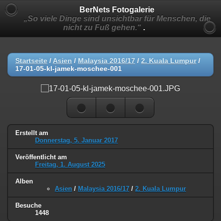
BerNets Fotogalerie
„So viele Dinge sind unsichtbar für Menschen, die
nicht zu Fuß gehen.“
.
Startseite
/
Asien
/
Malaysia 2016/17
/
2. Kuala Lumpur
/
17-01-05-kl-jamek-moschee-001
Erstellt am
Donnerstag, 5. Januar 2017
Veröffentlicht am
Freitag, 1. August 2025
Alben
Asien
/
Malaysia 2016/17
/
2. Kuala Lumpur
Besuche
1448