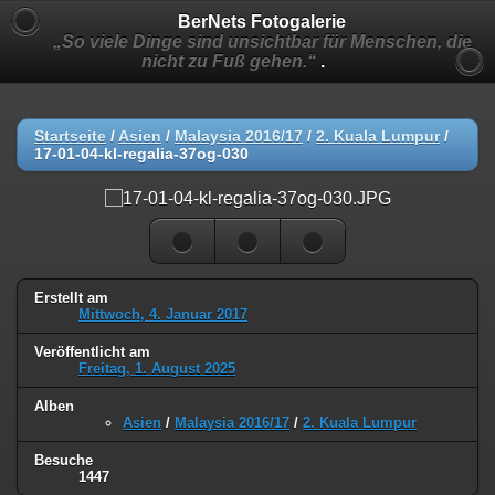
BerNets Fotogalerie
„So viele Dinge sind unsichtbar für Menschen, die
nicht zu Fuß gehen.“
.
Startseite
/
Asien
/
Malaysia 2016/17
/
2. Kuala Lumpur
/
17-01-04-kl-regalia-37og-030
Erstellt am
Mittwoch, 4. Januar 2017
Veröffentlicht am
Freitag, 1. August 2025
Alben
Asien
/
Malaysia 2016/17
/
2. Kuala Lumpur
Besuche
1447