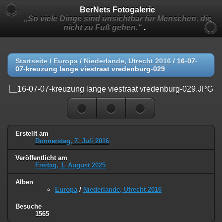
BerNets Fotogalerie
„So viele Dinge sind unsichtbar für Menschen, die
nicht zu Fuß gehen.“
.
Startseite
/
Europa
/
Niederlande, Utrecht 2016
/
16-07-
07-kreuzung lange viestraat vredenburg-029
Erstellt am
Donnerstag, 7. Juli 2016
Veröffentlicht am
Freitag, 1. August 2025
Alben
Europa
/
Niederlande, Utrecht 2016
Besuche
1565