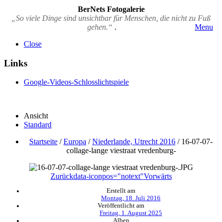
BerNets Fotogalerie
„So viele Dinge sind unsichtbar für Menschen, die nicht zu Fuß
gehen.“
.
Menu
Close
Links
Google-Videos-Schlosslichtspiele
Ansicht
Standard
Startseite
/
Europa
/
Niederlande, Utrecht 2016
/
16-07-07-
collage-lange viestraat vredenburg-
Zurück
data-iconpos="notext"
Vorwärts
Erstellt am
Montag, 18. Juli 2016
Veröffentlicht am
Freitag, 1. August 2025
Alben