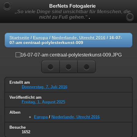
BerNets Fotogalerie
„So viele Dinge sind unsichtbar für Menschen, die
nicht zu Fuß gehen.“
.
Startseite
/
Europa
/
Niederlande, Utrecht 2016
/
16-07-
07-am centraal-polylesterkunst-009
Erstellt am
Donnerstag, 7. Juli 2016
Veröffentlicht am
Freitag, 1. August 2025
Alben
Europa
/
Niederlande, Utrecht 2016
Besuche
1652