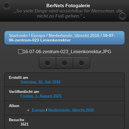
BerNets Fotogalerie
„So viele Dinge sind unsichtbar für Menschen, die
nicht zu Fuß gehen.“
.
Startseite
/
Europa
/
Niederlande, Utrecht 2016
/
16-07-
06-zentrum-023 Linienkorrektur
Erstellt am
Samstag, 16. Juli 2016
Veröffentlicht am
Freitag, 1. August 2025
Alben
Europa
/
Niederlande, Utrecht 2016
Besuche
1621