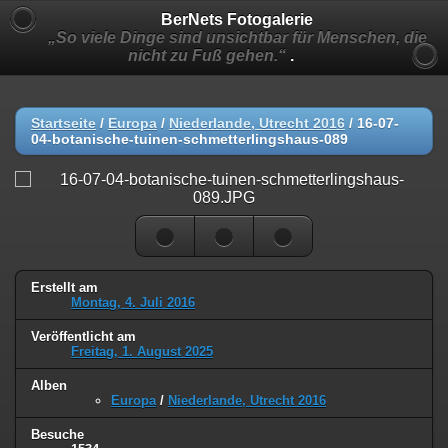
BerNets Fotogalerie
„So viele Dinge sind unsichtbar für Menschen, die
nicht zu Fuß gehen.“
.
Startseite
/
Europa
/
Niederlande, Utrecht 2016
/
16-07-
04-botanische-tuinen-schmetterlingshaus-089
Erstellt am
Montag, 4. Juli 2016
Veröffentlicht am
Freitag, 1. August 2025
Alben
Europa
/
Niederlande, Utrecht 2016
Besuche