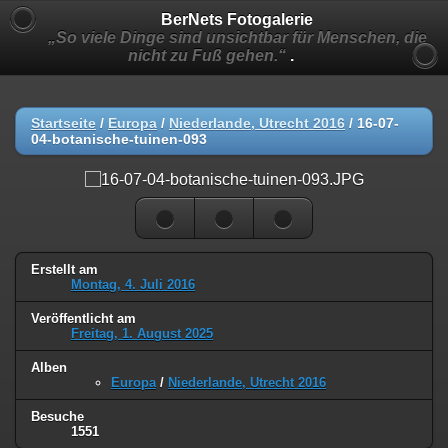
BerNets Fotogalerie
„So viele Dinge sind unsichtbar für Menschen, die
nicht zu Fuß gehen.“
.
Startseite
/
Europa
/
Niederlande, Utrecht 2016
/
16-07-
04-botanische-tuinen-093
Erstellt am
Montag, 4. Juli 2016
Veröffentlicht am
Freitag, 1. August 2025
Alben
Europa
/
Niederlande, Utrecht 2016
Besuche
1551