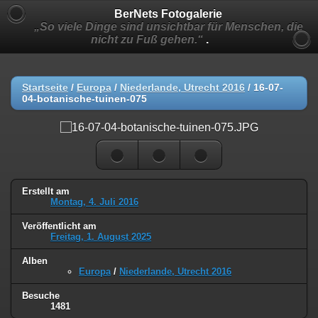
BerNets Fotogalerie
„So viele Dinge sind unsichtbar für Menschen, die
nicht zu Fuß gehen.“
.
Startseite
/
Europa
/
Niederlande, Utrecht 2016
/
16-07-
04-botanische-tuinen-075
Erstellt am
Montag, 4. Juli 2016
Veröffentlicht am
Freitag, 1. August 2025
Alben
Europa
/
Niederlande, Utrecht 2016
Besuche
1481