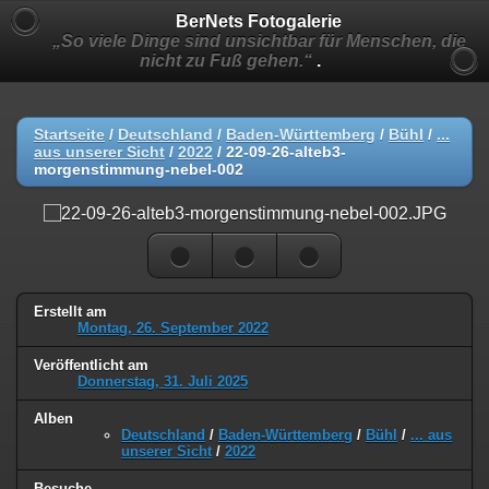
BerNets Fotogalerie
„So viele Dinge sind unsichtbar für Menschen, die
nicht zu Fuß gehen.“
.
Startseite
/
Deutschland
/
Baden-Württemberg
/
Bühl
/
...
aus unserer Sicht
/
2022
/
22-09-26-alteb3-
morgenstimmung-nebel-002
Erstellt am
Montag, 26. September 2022
Veröffentlicht am
Donnerstag, 31. Juli 2025
Alben
Deutschland
/
Baden-Württemberg
/
Bühl
/
... aus
unserer Sicht
/
2022
Besuche