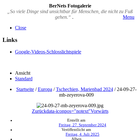
BerNets Fotogalerie
„So viele Dinge sind unsichtbar für Menschen, die nicht zu Fuß
gehen.“
.
Menu
Close
Links
Google-Videos-Schlosslichtspiele
Ansicht
Standard
Startseite
/
Europa
/
Tschechien, Marienbad 2024
/
24-09-27-
mb-zeyerova-009
Zurück
data-iconpos="notext"
Vorwärts
Erstellt am
Freitag, 27. September 2024
Veröffentlicht am
Freitag, 4. Juli 2025
Alben