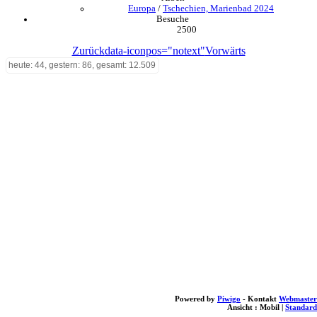
Europa
/
Tschechien, Marienbad 2024
Besuche
2500
Zurück
data-iconpos="notext"
Vorwärts
heute: 44, gestern: 86, gesamt: 12.509
Powered by
Piwigo
- Kontakt
Webmaster
Ansicht :
Mobil
|
Standard