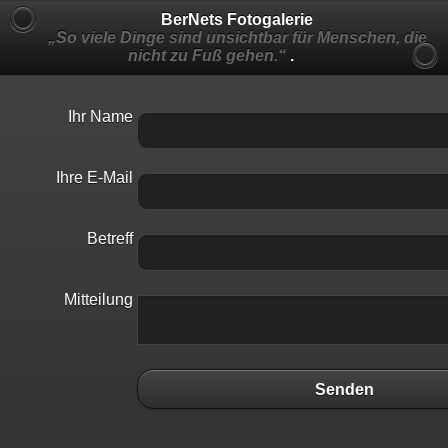
BerNets Fotogalerie
„So viele Dinge sind unsichtbar für Menschen, die
nicht zu Fuß gehen.“
.
Ihr Name
Ihre E-Mail
Betreff
Mitteilung
Senden