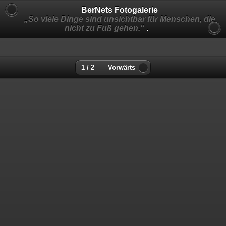
BerNets Fotogalerie
„So viele Dinge sind unsichtbar für Menschen, die
nicht zu Fuß gehen.“
.
1 / 2
Vorwärts