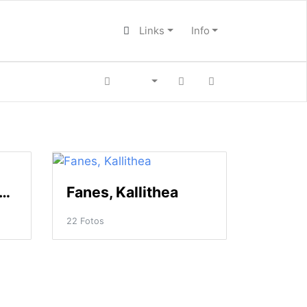
Links
Info
andou, Archangelos
Fanes, Kallithea
22 Fotos