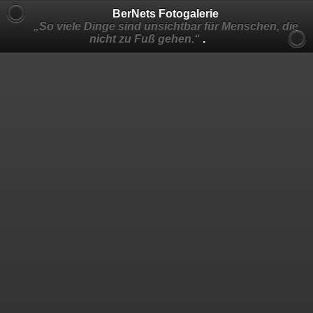
BerNets Fotogalerie
„So viele Dinge sind unsichtbar für Menschen, die
nicht zu Fuß gehen.“
.