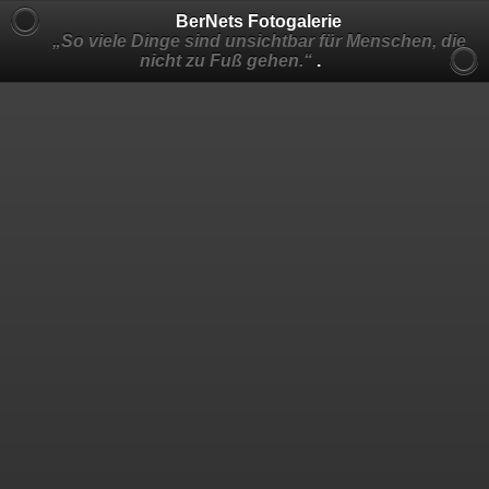
BerNets Fotogalerie
„So viele Dinge sind unsichtbar für Menschen, die
nicht zu Fuß gehen.“
.