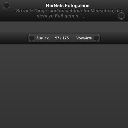
BerNets Fotogalerie
„So viele Dinge sind unsichtbar für Menschen, die
nicht zu Fuß gehen.“
.
Zurück
97 / 175
Vorwärts