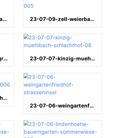
23-07-09-zell-weierbach-014
23-07-09-zell-weierbach-005
23-07-08-kinzig-am grossendeich-006
23-07-07-kinzig-muehlbach-schlachthof-08
23-07-07-kinzig-muehlbach-altespinnerei-006
23-07-06-weingartenfriedhof-strasseninsel